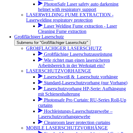
PhotonSafe Laser safety auto darkening
helmet with respiratory support
LASERWELDING FUME EXTRACTION -
Laserwelding respiratory protection
Laser Welding Fume extraction - Laser
Cleaning Fume extraction
Großflächiger Laserschutz
Submenu for "Großflächiger Laserschutz"
GROßFLACHIGER LASERSCHUTZ
Großflächige Laserschutzausrüstung
Wie richtet man einen lasersicheren
Arbeitsbereich in der Werkstatt ein?
LASERSCHUTZVORHAENGE
Laserschweiß &_Laserschutz vorhänge
Standard-Laserschutzvorhang (nur Vorhang)
Laserschutzvorhang HP-Serie: Aufhängung
mit Schienenhalterung
Photonsafe Pro Curtain: RU-Series Roll-Up
curtains
Hochleistungs-Laserschutzgewebe –
Laserschutzvorhanggewebe
Cleanroom laser protection curtains
MOBILE LASERSCHUTZVORHÄNGE