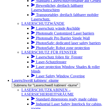
Standard-Laserschutzvorhänge auf Gestell
Beweglicher, dreifach faltbarer
Laserschutzschirm
Transportabler, dreifach faltbarer mobiler
Laserschutz.
LASERSCHUTZWÄNDE
Laserschutz wände &schilde
Photonsafe Customized Laser barriers
Photonsafe Pro Barrier Single Wall
PhotonSafe: dedicated laser safety barriers
PhotonSafe: Robot zone protection
LASERSCHUTZ FÜR FENSTER
Laserschutz folien für_Fenster
Laser-Schutzfenster
Laser protection Window Shades & roller
blinds
Laser Safety Window Covering
Laserschweiß kabinen/ -räume
Submenu for "Laserschweiß kabinen/ -räume"
LASERSCHUTZKABINEN –
LASERSICHERHEITSRÄUME
Standard dimensions ready made cabins
Industrial Laser Safety Interlock for cabins,
rooms