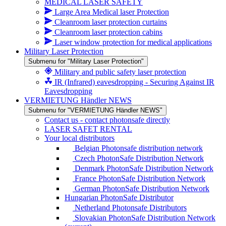
MEDICAL LASER SAFETY
Large Area Medical laser Protection
Cleanroom laser protection curtains
Cleanroom laser protection cabins
Laser window protection for medical applications
Military Laser Protection
Submenu for "Military Laser Protection"
Military and public safety laser protection
IR (Infrared) eavesdropping - Securing Against IR
Eavesdropping
VERMIETUNG Händler NEWS
Submenu for "VERMIETUNG Händler NEWS"
Contact us - contact photonsafe directly
LASER SAFET RENTAL
Your local distributors
Belgian Photonsafe distribution network
Czech PhotonSafe Distribution Network
Denmark PhotonSafe Distribution Network
France PhotonSafe Distribution Network
German PhotonSafe Distribution Network
Hungarian PhotonSafe Distributor
Netherland Photonsafe Distributors
Slovakian PhotonSafe Distribution Network