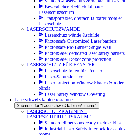
Standard-Laserschutzvorhänge auf Gestell
Beweglicher, dreifach faltbarer
Laserschutzschirm
Transportabler, dreifach faltbarer mobiler
Laserschutz.
LASERSCHUTZWÄNDE
Laserschutz wände &schilde
Photonsafe Customized Laser barriers
Photonsafe Pro Barrier Single Wall
PhotonSafe: dedicated laser safety barriers
PhotonSafe: Robot zone protection
LASERSCHUTZ FÜR FENSTER
Laserschutz folien für_Fenster
Laser-Schutzfenster
Laser protection Window Shades & roller
blinds
Laser Safety Window Covering
Laserschweiß kabinen/ -räume
Submenu for "Laserschweiß kabinen/ -räume"
LASERSCHUTZKABINEN –
LASERSICHERHEITSRÄUME
Standard dimensions ready made cabins
Industrial Laser Safety Interlock for cabins,
rooms