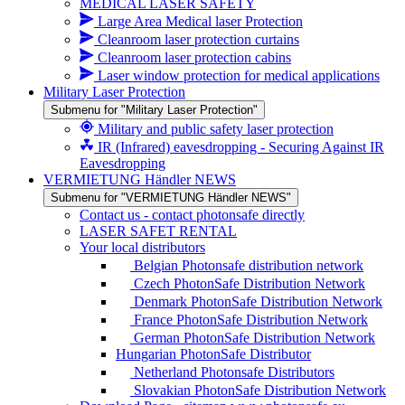
MEDICAL LASER SAFETY
Large Area Medical laser Protection
Cleanroom laser protection curtains
Cleanroom laser protection cabins
Laser window protection for medical applications
Military Laser Protection
Submenu for "Military Laser Protection"
Military and public safety laser protection
IR (Infrared) eavesdropping - Securing Against IR
Eavesdropping
VERMIETUNG Händler NEWS
Submenu for "VERMIETUNG Händler NEWS"
Contact us - contact photonsafe directly
LASER SAFET RENTAL
Your local distributors
Belgian Photonsafe distribution network
Czech PhotonSafe Distribution Network
Denmark PhotonSafe Distribution Network
France PhotonSafe Distribution Network
German PhotonSafe Distribution Network
Hungarian PhotonSafe Distributor
Netherland Photonsafe Distributors
Slovakian PhotonSafe Distribution Network