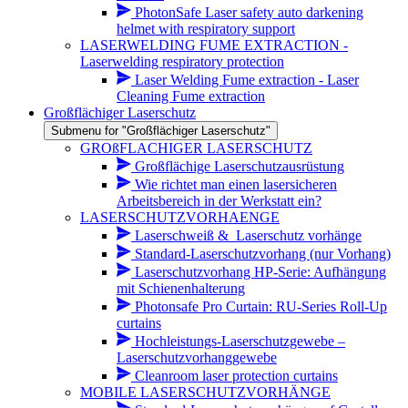
PhotonSafe Laser safety auto darkening
helmet with respiratory support
LASERWELDING FUME EXTRACTION -
Laserwelding respiratory protection
Laser Welding Fume extraction - Laser
Cleaning Fume extraction
Großflächiger Laserschutz
Submenu for "Großflächiger Laserschutz"
GROßFLACHIGER LASERSCHUTZ
Großflächige Laserschutzausrüstung
Wie richtet man einen lasersicheren
Arbeitsbereich in der Werkstatt ein?
LASERSCHUTZVORHAENGE
Laserschweiß &_Laserschutz vorhänge
Standard-Laserschutzvorhang (nur Vorhang)
Laserschutzvorhang HP-Serie: Aufhängung
mit Schienenhalterung
Photonsafe Pro Curtain: RU-Series Roll-Up
curtains
Hochleistungs-Laserschutzgewebe –
Laserschutzvorhanggewebe
Cleanroom laser protection curtains
MOBILE LASERSCHUTZVORHÄNGE