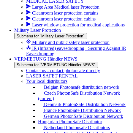
MEDICAL LASER SAFETY
Large Area Medical laser Protection
Cleanroom laser protection curtains
Cleanroom laser protection cabins
Laser window protection for medical applications
Military Laser Protection
Submenu for "Military Laser Protection"
Military and public safety laser protection
IR (Infrared) eavesdropping - Securing Against IR
Eavesdropping
VERMIETUNG Händler NEWS
Submenu for "VERMIETUNG Händler NEWS"
Contact us - contact photonsafe directly
LASER SAFET RENTAL
Your local distributors
Belgian Photonsafe distribution network
Czech PhotonSafe Distribution Network
(current)
Denmark PhotonSafe Distribution Network
France PhotonSafe Distribution Network
German PhotonSafe Distribution Network
Hungarian PhotonSafe Distributor
Netherland Photonsafe Distributors