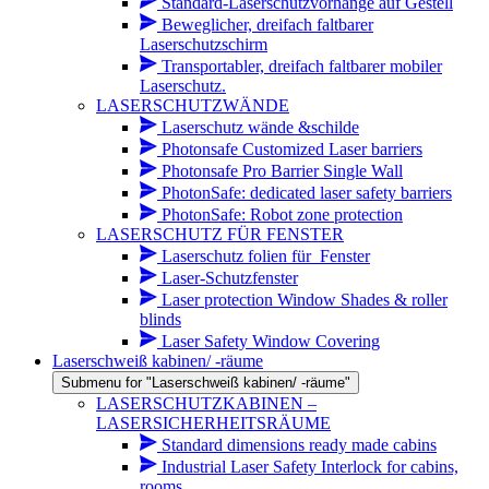
Standard-Laserschutzvorhänge auf Gestell
Beweglicher, dreifach faltbarer
Laserschutzschirm
Transportabler, dreifach faltbarer mobiler
Laserschutz.
LASERSCHUTZWÄNDE
Laserschutz wände &schilde
Photonsafe Customized Laser barriers
Photonsafe Pro Barrier Single Wall
PhotonSafe: dedicated laser safety barriers
PhotonSafe: Robot zone protection
LASERSCHUTZ FÜR FENSTER
Laserschutz folien für_Fenster
Laser-Schutzfenster
Laser protection Window Shades & roller
blinds
Laser Safety Window Covering
Laserschweiß kabinen/ -räume
Submenu for "Laserschweiß kabinen/ -räume"
LASERSCHUTZKABINEN –
LASERSICHERHEITSRÄUME
Standard dimensions ready made cabins
Industrial Laser Safety Interlock for cabins,
rooms