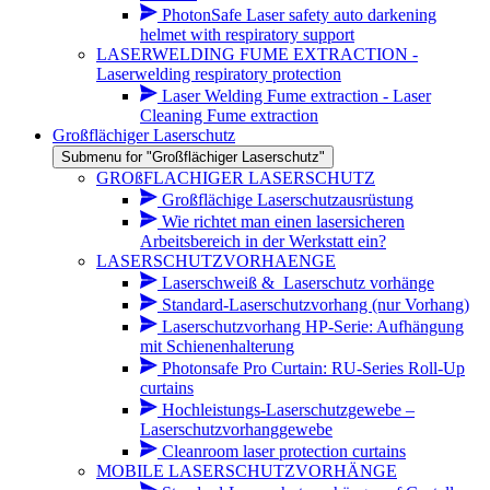
PhotonSafe Laser safety auto darkening
helmet with respiratory support
LASERWELDING FUME EXTRACTION -
Laserwelding respiratory protection
Laser Welding Fume extraction - Laser
Cleaning Fume extraction
Großflächiger Laserschutz
Submenu for "Großflächiger Laserschutz"
GROßFLACHIGER LASERSCHUTZ
Großflächige Laserschutzausrüstung
Wie richtet man einen lasersicheren
Arbeitsbereich in der Werkstatt ein?
LASERSCHUTZVORHAENGE
Laserschweiß &_Laserschutz vorhänge
Standard-Laserschutzvorhang (nur Vorhang)
Laserschutzvorhang HP-Serie: Aufhängung
mit Schienenhalterung
Photonsafe Pro Curtain: RU-Series Roll-Up
curtains
Hochleistungs-Laserschutzgewebe –
Laserschutzvorhanggewebe
Cleanroom laser protection curtains
MOBILE LASERSCHUTZVORHÄNGE