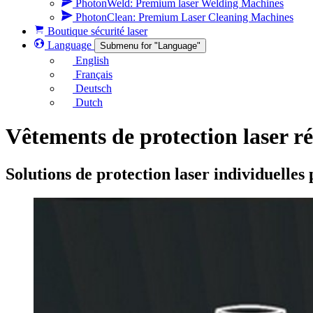
PhotonWeld: Premium laser Welding Machines
PhotonClean: Premium Laser Cleaning Machines
Boutique sécurité laser
Language
Submenu for "Language"
English
Français
Deutsch
Dutch
Vêtements de protection laser ré
Solutions de protection laser individuelles 