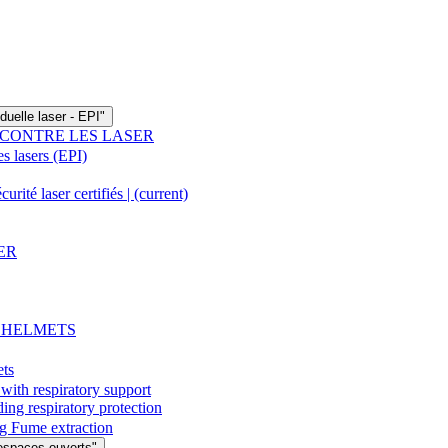
duelle laser - EPI"
 CONTRE LES LASER
s lasers (EPI)
rité laser certifiés |
(current)
ER
- HELMETS
ets
with respiratory support
espiratory protection
g Fume extraction
espaces ouverts"