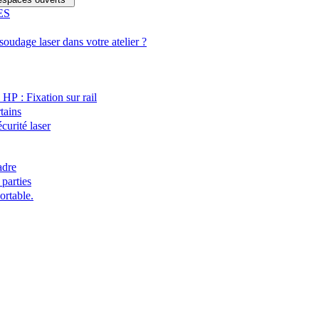
ES
udage laser dans votre atelier ?
HP : Fixation sur rail
tains
curité laser
adre
 parties
ortable.