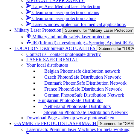
MEDICAL LASER SAFETY
Large Area Medical laser Protection
Cleanroom laser protection curtains
Cleanroom laser protection cabins
Laser window protection for medical applications
Military Laser Protection
Submenu for "Military Laser Protection"
Military and public safety laser protection
IR (Infrared) eavesdropping - Securing Against IR E
LOCATION Distributeurs ACTUALITÉS
Submenu for "LOCA
Contact us - contact photonsafe directly
LASER SAFET RENTAL
Your local distributors
Belgian Photonsafe distribution network
Czech PhotonSafe Distribution Network
Denmark PhotonSafe Distribution Network
France PhotonSafe Distribution Network
German PhotonSafe Distribution Network
Hungarian PhotonSafe Distributor
Netherland Photonsafe Distributors
Slovakian PhotonSafe Distribution Network
Download Page - sitemap www.photonsafe.eu
GAMME_de PRODUITS LASERMACH
Submenu for "G
Lasermach: Premium laser Machines for metalworking