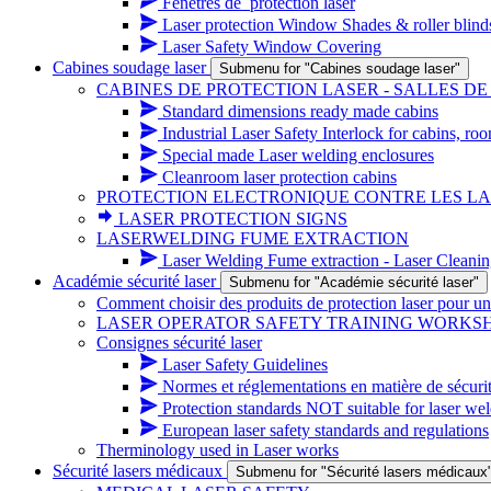
Fenêtres de_protection laser
Laser protection Window Shades & roller blind
Laser Safety Window Covering
Cabines soudage laser
Submenu for "Cabines soudage laser"
CABINES DE PROTECTION LASER - SALLES DE
Standard dimensions ready made cabins
Industrial Laser Safety Interlock for cabins, ro
Special made Laser welding enclosures
Cleanroom laser protection cabins
PROTECTION ELECTRONIQUE CONTRE LES L
LASER PROTECTION SIGNS
LASERWELDING FUME EXTRACTION
Laser Welding Fume extraction - Laser Cleanin
Académie sécurité laser
Submenu for "Académie sécurité laser"
Comment choisir des produits de protection laser pour un 
LASER OPERATOR SAFETY TRAINING WORKS
Consignes sécurité laser
Laser Safety Guidelines
Normes et réglementations en matière de sécurit
Protection standards NOT suitable for laser wel
European laser safety standards and regulations
Therminology used in Laser works
Sécurité lasers médicaux
Submenu for "Sécurité lasers médicaux