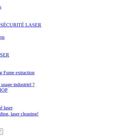
s
 SÉCURITÉ LASER
oms
ASER
g Fume extraction
usage industriel ?
HOP
é laser
ding, laser cleaning!
"