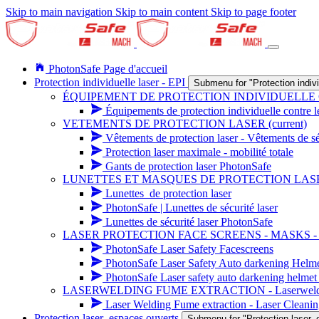
Skip to main navigation
Skip to main content
Skip to page footer
PhotonSafe Page d'accueil
Protection individuelle laser - EPI
Submenu for "Protection indivi
ÉQUIPEMENT DE PROTECTION INDIVIDUELLE
Équipements de protection individuelle contre le
VETEMENTS DE PROTECTION LASER
(current)
Vêtements de protection laser - Vêtements de sécu
Protection laser maximale - mobilité totale
Gants de protection laser PhotonSafe
LUNETTES ET MASQUES DE PROTECTION LAS
Lunettes_de protection laser
PhotonSafe | Lunettes de sécurité laser
Lunettes de sécurité laser PhotonSafe
LASER PROTECTION FACE SCREENS - MASKS 
PhotonSafe Laser Safety Facescreens
PhotonSafe Laser Safety Auto darkening Helm
PhotonSafe Laser safety auto darkening helmet 
LASERWELDING FUME EXTRACTION - Laserwelding r
Laser Welding Fume extraction - Laser Cleanin
Protection laser_espaces ouverts
Submenu for "Protection laser_