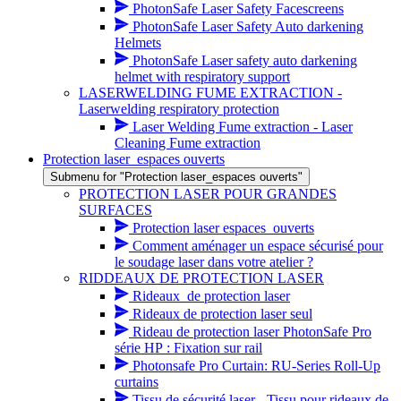
PhotonSafe Laser Safety Facescreens
PhotonSafe Laser Safety Auto darkening
Helmets
PhotonSafe Laser safety auto darkening
helmet with respiratory support
LASERWELDING FUME EXTRACTION -
Laserwelding respiratory protection
Laser Welding Fume extraction - Laser
Cleaning Fume extraction
Protection laser_espaces ouverts
Submenu for "Protection laser_espaces ouverts"
PROTECTION LASER POUR GRANDES
SURFACES
Protection laser espaces_ouverts
Comment aménager un espace sécurisé pour
le soudage laser dans votre atelier ?
RIDDEAUX DE PROTECTION LASER
Rideaux_de protection laser
Rideaux de protection laser seul
Rideau de protection laser PhotonSafe Pro
série HP : Fixation sur rail
Photonsafe Pro Curtain: RU-Series Roll-Up
curtains
Tissu de sécurité laser - Tissu pour rideaux de