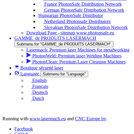
France PhotonSafe Distribution Network
German PhotonSafe Distribution Network
Hungarian PhotonSafe Distributor
Netherland Photonsafe Distributors
Slovakian PhotonSafe Distribution Network
Download Page - sitemap www.photonsafe.eu
GAMME_de PRODUITS LASERMACH
Submenu for "GAMME_de PRODUITS LASERMACH"
Lasermach: Premium laser Machines for metalworking
PhotonWeld: Premium laser Welding Machines
PhotonClean: Premium Laser Cleaning Machines
Boutique sécurité laser
Language
Submenu for "Language"
English
Français
Deutsch
Dutch
Running with
www.lasermach.eu
and
CNC Europe bv
.
Facebook