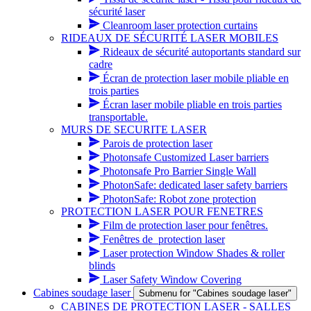
sécurité laser
Cleanroom laser protection curtains
RIDEAUX DE SÉCURITÉ LASER MOBILES
Rideaux de sécurité autoportants standard sur
cadre
Écran de protection laser mobile pliable en
trois parties
Écran laser mobile pliable en trois parties
transportable.
MURS DE SECURITE LASER
Parois de protection laser
Photonsafe Customized Laser barriers
Photonsafe Pro Barrier Single Wall
PhotonSafe: dedicated laser safety barriers
PhotonSafe: Robot zone protection
PROTECTION LASER POUR FENETRES
Film de protection laser pour fenêtres.
Fenêtres de_protection laser
Laser protection Window Shades & roller
blinds
Laser Safety Window Covering
Cabines soudage laser
Submenu for "Cabines soudage laser"
CABINES DE PROTECTION LASER - SALLES